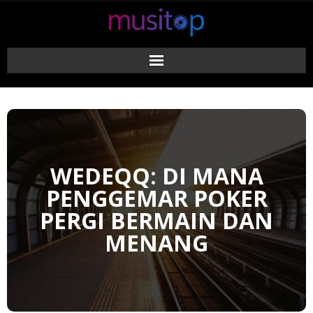
Skip
to
content
WEDEQQ: DI MANA
PENGGEMAR POKER
PERGI BERMAIN DAN
MENANG