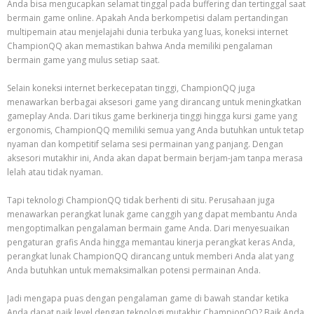
Anda bisa mengucapkan selamat tinggal pada buffering dan tertinggal saat
bermain game online. Apakah Anda berkompetisi dalam pertandingan
multipemain atau menjelajahi dunia terbuka yang luas, koneksi internet
ChampionQQ akan memastikan bahwa Anda memiliki pengalaman
bermain game yang mulus setiap saat.
Selain koneksi internet berkecepatan tinggi, ChampionQQ juga
menawarkan berbagai aksesori game yang dirancang untuk meningkatkan
gameplay Anda. Dari tikus game berkinerja tinggi hingga kursi game yang
ergonomis, ChampionQQ memiliki semua yang Anda butuhkan untuk tetap
nyaman dan kompetitif selama sesi permainan yang panjang. Dengan
aksesori mutakhir ini, Anda akan dapat bermain berjam-jam tanpa merasa
lelah atau tidak nyaman.
Tapi teknologi ChampionQQ tidak berhenti di situ. Perusahaan juga
menawarkan perangkat lunak game canggih yang dapat membantu Anda
mengoptimalkan pengalaman bermain game Anda. Dari menyesuaikan
pengaturan grafis Anda hingga memantau kinerja perangkat keras Anda,
perangkat lunak ChampionQQ dirancang untuk memberi Anda alat yang
Anda butuhkan untuk memaksimalkan potensi permainan Anda.
Jadi mengapa puas dengan pengalaman game di bawah standar ketika
Anda dapat naik level dengan teknologi mutakhir ChampionQQ? Baik Anda