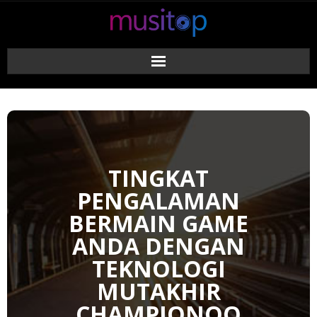
Skip
to
content
TINGKAT
PENGALAMAN
BERMAIN GAME
ANDA DENGAN
TEKNOLOGI
MUTAKHIR
CHAMPIONQQ