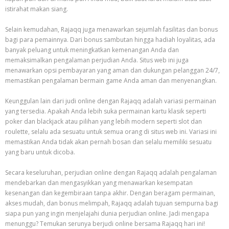
istirahat makan siang.
Selain kemudahan, Rajaqq juga menawarkan sejumlah fasilitas dan bonus
bagi para pemainnya. Dari bonus sambutan hingga hadiah loyalitas, ada
banyak peluang untuk meningkatkan kemenangan Anda dan
memaksimalkan pengalaman perjudian Anda. Situs web ini juga
menawarkan opsi pembayaran yang aman dan dukungan pelanggan 24/7,
memastikan pengalaman bermain game Anda aman dan menyenangkan.
Keunggulan lain dari judi online dengan Rajaqq adalah variasi permainan
yang tersedia. Apakah Anda lebih suka permainan kartu klasik seperti
poker dan blackjack atau pilihan yang lebih modern seperti slot dan
roulette, selalu ada sesuatu untuk semua orang di situs web ini. Variasi ini
memastikan Anda tidak akan pernah bosan dan selalu memiliki sesuatu
yang baru untuk dicoba.
Secara keseluruhan, perjudian online dengan Rajaqq adalah pengalaman
mendebarkan dan mengasyikkan yang menawarkan kesempatan
kesenangan dan kegembiraan tanpa akhir. Dengan beragam permainan,
akses mudah, dan bonus melimpah, Rajaqq adalah tujuan sempurna bagi
siapa pun yang ingin menjelajahi dunia perjudian online. Jadi mengapa
menunggu? Temukan serunya berjudi online bersama Rajaqq hari ini!