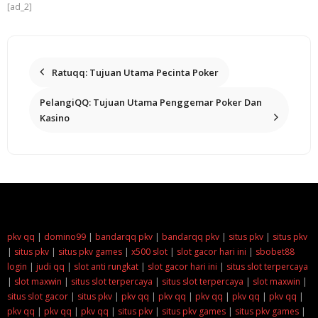
[ad_2]
Ratuqq: Tujuan Utama Pecinta Poker
PelangiQQ: Tujuan Utama Penggemar Poker Dan
Kasino
pkv qq
|
domino99
|
bandarqq pkv
|
bandarqq pkv
|
situs pkv
|
situs pkv
|
situs pkv
|
situs pkv games
|
x500 slot
|
slot gacor hari ini
|
sbobet88
login
|
judi qq
|
slot anti rungkat
|
slot gacor hari ini
|
situs slot terpercaya
|
slot maxwin
|
situs slot terpercaya
|
situs slot terpercaya
|
slot maxwin
|
situs slot gacor
|
situs pkv
|
pkv qq
|
pkv qq
|
pkv qq
|
pkv qq
|
pkv qq
|
pkv qq
|
pkv qq
|
pkv qq
|
situs pkv
|
situs pkv games
|
situs pkv games
|