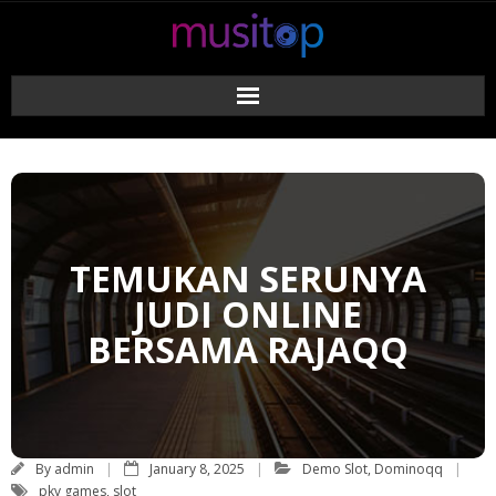
Skip
to
content
TEMUKAN SERUNYA
JUDI ONLINE
BERSAMA RAJAQQ
By
admin
January 8, 2025
Demo Slot
,
Dominoqq
pkv games
,
slot