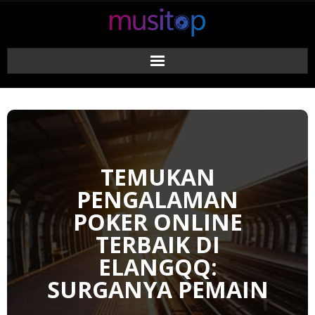
Skip
to
content
TEMUKAN
PENGALAMAN
POKER ONLINE
TERBAIK DI
ELANGQQ:
SURGANYA PEMAIN