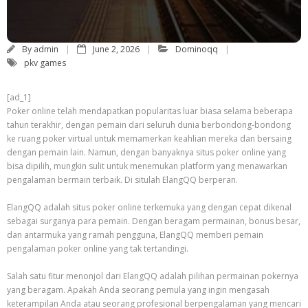
By
admin
June 2, 2026
Dominoqq
pkv games
[ad_1]
Poker online telah mendapatkan popularitas luar biasa selama beberapa
tahun terakhir, dengan pemain dari seluruh dunia berbondong-bondong
ke ruang poker virtual untuk memamerkan keahlian mereka dan bersaing
dengan pemain lain. Namun, dengan banyaknya situs poker online yang
bisa dipilih, mungkin sulit untuk menemukan platform yang menawarkan
pengalaman bermain terbaik. Di situlah ElangQQ berperan.
ElangQQ adalah situs poker online terkemuka yang dengan cepat dikenal
sebagai surganya para pemain. Dengan beragam permainan, bonus besar,
dan antarmuka yang ramah pengguna, ElangQQ memberi pemain
pengalaman poker online yang tak tertandingi.
Salah satu fitur menonjol dari ElangQQ adalah pilihan permainan pokernya
yang beragam. Apakah Anda seorang pemula yang ingin mengasah
keterampilan Anda atau seorang profesional berpengalaman yang mencari