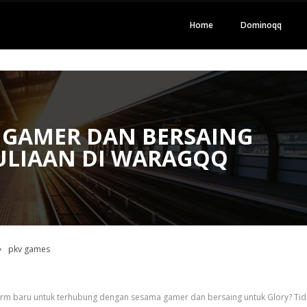
Home
Dominoqq
 GAMER DAN BERSAING
LIAAN DI WARAGQQ
pkv games
m baru untuk terhubung dengan sesama gamer dan bersaing untuk Glory? Tid