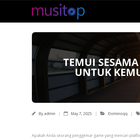
Skip
to
content
TEMUI SESAMA
UNTUK KEMU
By
admin
May 7, 2025
Dominoqq
Apakah Anda seorang penggemar game yang mencari platfor