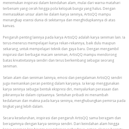
menemukan inspirasi dalam keindahan alam, mulai dari warna matahari
terbenam yang cerah hingga pola kelopak bunga yang halus. Dengan
memasukkan unsur alam ke dalam karya seninya, ArtisQQ mampu
menangkap esensi dunia di sekitarnya dan menghidupkannya di atas
kanvas.
Pengaruh penting lainnya pada karya ArtisQQ adalah karya seniman lain. Ia
terus-menerus mempelajari karya rekan-rekannya, baik dulu maupun
sekarang, untuk mempelajari teknik dan gaya baru. Dengan mengambil
inspirasi dari berbagai macam seniman, ArtisQQ mampu mendorong
batas kreativitasnya sendiri dan terus berkembang sebagai seorang
seniman.
Selain alam dan seniman lainnya, emosi dan pengalaman ArtisQQ sendiri
juga memainkan peran penting dalam karyanya. Ia kerap menggunakan
karya seninya sebagai bentuk ekspresi diri, menyalurkan perasaan dan
pikirannya ke dalam ciptaannya. Sentuhan pribadi ini menambah
kedalaman dan makna pada karya seninya, menghubungkan pemirsa pada
tingkat yang lebih dalam.
Secara keseluruhan, inspirasi dan pengaruh ArtisQQ sama beragam dan
beragamnya dengan karya seninya sendiri. Dari keindahan alam hingga