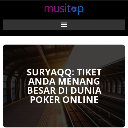
Skip
to
content
SURYAQQ: TIKET
ANDA MENANG
BESAR DI DUNIA
POKER ONLINE