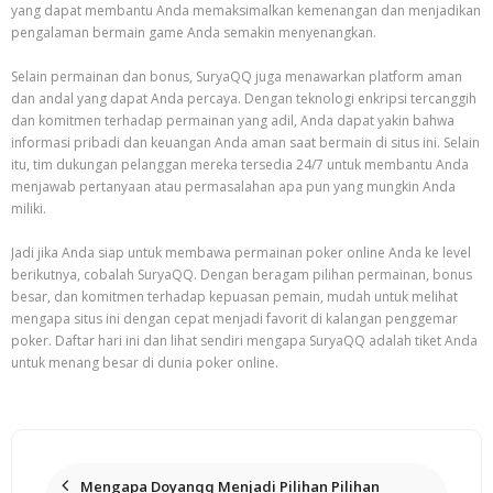
yang dapat membantu Anda memaksimalkan kemenangan dan menjadikan
pengalaman bermain game Anda semakin menyenangkan.
Selain permainan dan bonus, SuryaQQ juga menawarkan platform aman
dan andal yang dapat Anda percaya. Dengan teknologi enkripsi tercanggih
dan komitmen terhadap permainan yang adil, Anda dapat yakin bahwa
informasi pribadi dan keuangan Anda aman saat bermain di situs ini. Selain
itu, tim dukungan pelanggan mereka tersedia 24/7 untuk membantu Anda
menjawab pertanyaan atau permasalahan apa pun yang mungkin Anda
miliki.
Jadi jika Anda siap untuk membawa permainan poker online Anda ke level
berikutnya, cobalah SuryaQQ. Dengan beragam pilihan permainan, bonus
besar, dan komitmen terhadap kepuasan pemain, mudah untuk melihat
mengapa situs ini dengan cepat menjadi favorit di kalangan penggemar
poker. Daftar hari ini dan lihat sendiri mengapa SuryaQQ adalah tiket Anda
untuk menang besar di dunia poker online.
Mengapa Doyanqq Menjadi Pilihan Pilihan