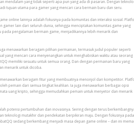
 mendalam yang tidak seperti apa pun yang ada di pasaran. Dengan teknolo
di tujuan utama para gamer yang mencari cara bermain baru dan seru.
e online lainnya adalah fokusnya pada komunitas dan interaksi sosial. Platf
 gamer lain dari seluruh dunia, sehingga menciptakan komunitas game yang
ru pada pengalaman bermain game, menjadikannya lebih menarik dan
uga menawarkan beragam pilihan permainan, termasuk judul populer seperti
sual yang mencari cara menyenangkan untuk menghabiskan waktu atau seorang
atQQ memiliki sesuatu untuk semua orang. Dan dengan permainan baru yang
an menarik untuk dicoba.
 menawarkan beragam fitur yang membuatnya menonjol dari kompetitor. Plat
 oleh pemain dari semua tingkat keahlian. Ia juga menawarkan berbagai opsi
n mata uang kripto, sehingga memudahkan pemain untuk menyetor dan menarik
lah potensi pertumbuhan dan inovasinya. Seiring dengan terus berkembangny
an teknologi mutakhir dan pendekatan berpikiran maju. Dengan fokusnya pada
SahabatQQ sedang berkembang menjadi masa depan game online – dan ini mem