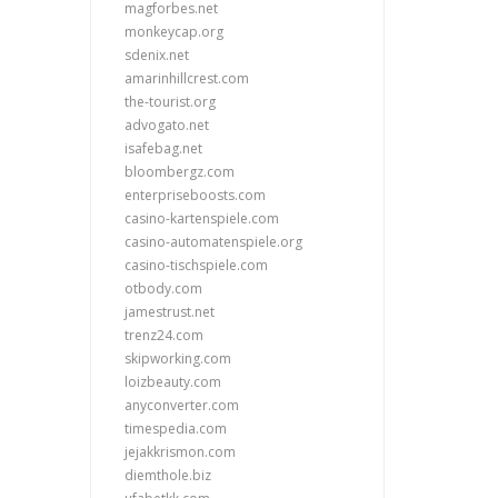
magforbes.net
monkeycap.org
sdenix.net
amarinhillcrest.com
the-tourist.org
advogato.net
isafebag.net
bloombergz.com
enterpriseboosts.com
casino-kartenspiele.com
casino-automatenspiele.org
casino-tischspiele.com
otbody.com
jamestrust.net
trenz24.com
skipworking.com
loizbeauty.com
anyconverter.com
timespedia.com
jejakkrismon.com
diemthole.biz