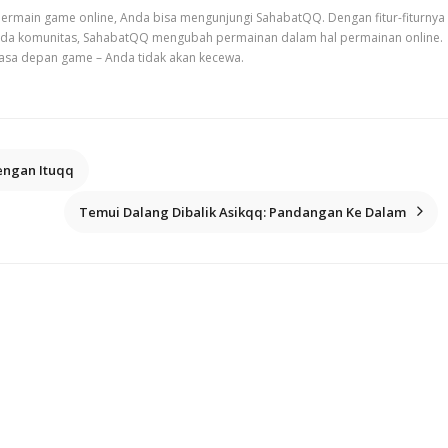
bermain game online, Anda bisa mengunjungi SahabatQQ. Dengan fitur-fiturnya
 pada komunitas, SahabatQQ mengubah permainan dalam hal permainan online.
masa depan game – Anda tidak akan kecewa.
engan Ituqq
Temui Dalang Dibalik Asikqq: Pandangan Ke Dalam