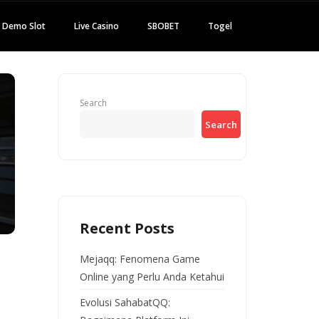
Demo Slot
Live Casino
SBOBET
Togel
Search
Search
Recent Posts
Mejaqq: Fenomena Game
Online yang Perlu Anda Ketahui
Evolusi SahabatQQ: