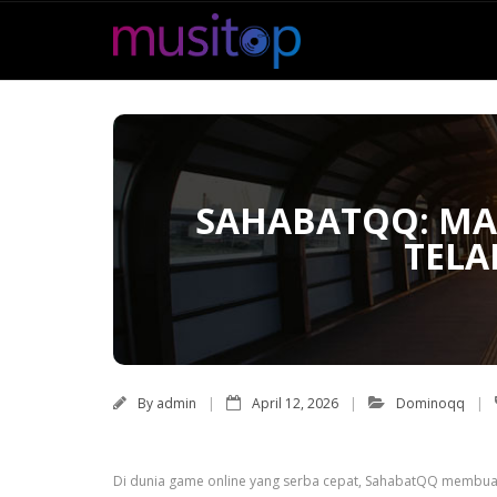
Skip
to
content
SAHABATQQ: MA
TELA
By
admin
April 12, 2026
Dominoqq
Di dunia game online yang serba cepat, SahabatQQ membuat 