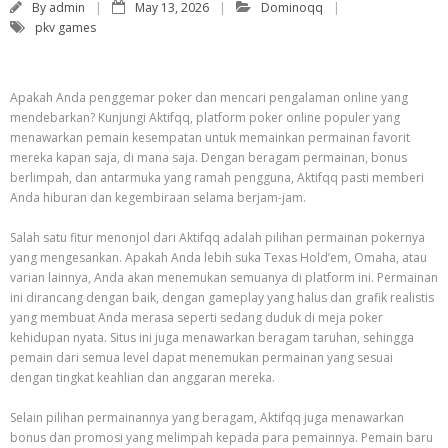
By
admin
May 13, 2026
Dominoqq
pkv games
Apakah Anda penggemar poker dan mencari pengalaman online yang
mendebarkan? Kunjungi Aktifqq, platform poker online populer yang
menawarkan pemain kesempatan untuk memainkan permainan favorit
mereka kapan saja, di mana saja. Dengan beragam permainan, bonus
berlimpah, dan antarmuka yang ramah pengguna, Aktifqq pasti memberi
Anda hiburan dan kegembiraan selama berjam-jam.
Salah satu fitur menonjol dari Aktifqq adalah pilihan permainan pokernya
yang mengesankan. Apakah Anda lebih suka Texas Hold’em, Omaha, atau
varian lainnya, Anda akan menemukan semuanya di platform ini. Permainan
ini dirancang dengan baik, dengan gameplay yang halus dan grafik realistis
yang membuat Anda merasa seperti sedang duduk di meja poker
kehidupan nyata. Situs ini juga menawarkan beragam taruhan, sehingga
pemain dari semua level dapat menemukan permainan yang sesuai
dengan tingkat keahlian dan anggaran mereka.
Selain pilihan permainannya yang beragam, Aktifqq juga menawarkan
bonus dan promosi yang melimpah kepada para pemainnya. Pemain baru