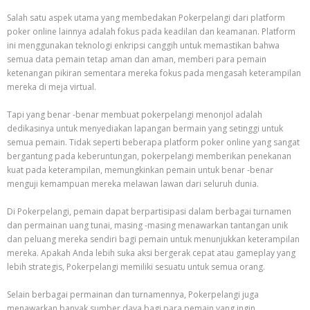
Salah satu aspek utama yang membedakan Pokerpelangi dari platform
poker online lainnya adalah fokus pada keadilan dan keamanan. Platform
ini menggunakan teknologi enkripsi canggih untuk memastikan bahwa
semua data pemain tetap aman dan aman, memberi para pemain
ketenangan pikiran sementara mereka fokus pada mengasah keterampilan
mereka di meja virtual.
Tapi yang benar -benar membuat pokerpelangi menonjol adalah
dedikasinya untuk menyediakan lapangan bermain yang setinggi untuk
semua pemain. Tidak seperti beberapa platform poker online yang sangat
bergantung pada keberuntungan, pokerpelangi memberikan penekanan
kuat pada keterampilan, memungkinkan pemain untuk benar -benar
menguji kemampuan mereka melawan lawan dari seluruh dunia.
Di Pokerpelangi, pemain dapat berpartisipasi dalam berbagai turnamen
dan permainan uang tunai, masing -masing menawarkan tantangan unik
dan peluang mereka sendiri bagi pemain untuk menunjukkan keterampilan
mereka. Apakah Anda lebih suka aksi bergerak cepat atau gameplay yang
lebih strategis, Pokerpelangi memiliki sesuatu untuk semua orang.
Selain berbagai permainan dan turnamennya, Pokerpelangi juga
menawarkan banyak sumber daya bagi para pemain yang ingin