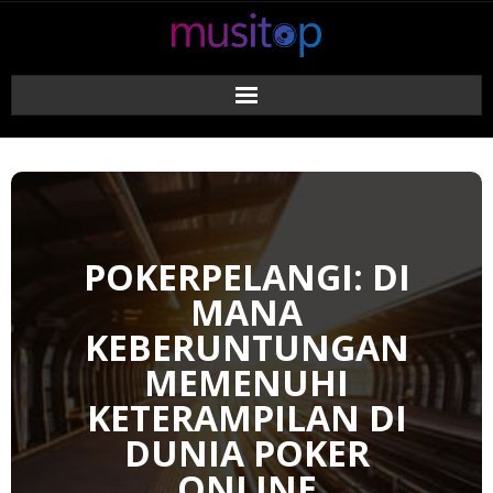
Skip
to
content
POKERPELANGI: DI
MANA
KEBERUNTUNGAN
MEMENUHI
KETERAMPILAN DI
DUNIA POKER
ONLINE