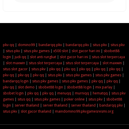
pkv qq
|
domino99
|
bandarqq pkv
|
bandarqq pkv
|
situs pkv
|
situs pkv
|
situs pkv
|
situs pkv games
|
x500 slot
|
slot gacor hari ini
|
sbobet88
login
|
judi qq
|
slot anti rungkat
|
slot gacor hari ini
|
situs slot terpercaya
|
slot maxwin
|
situs slot terpercaya
|
situs slot terpercaya
|
slot maxwin
|
situs slot gacor
|
situs pkv
|
pkv qq
|
pkv qq
|
pkv qq
|
pkv qq
|
pkv qq
|
pkv qq
|
pkv qq
|
pkv qq
|
situs pkv
|
situs pkv games
|
situs pkv games
|
bandarqq login
|
situs pkv games
|
situs pkv games
|
pkv qq
|
pkv qq
|
pkv qq
|
slot demo
|
sbobet88 login
|
sbobet88 login
|
mix parlay
|
sbobet login
|
pkv qq
|
pkv qq
|
menuqq
|
murniqq
|
hematqq
|
situs pkv
games
|
situs qq
|
situs pkv games
|
poker online
|
situs pkv
|
sbobet88
login
|
server thailand
|
server thailand
|
server thailand
|
bandarqq pkv
|
situs pkv
|
slot gacor thailand
|
maindomino99.pkvgamesresmi.org