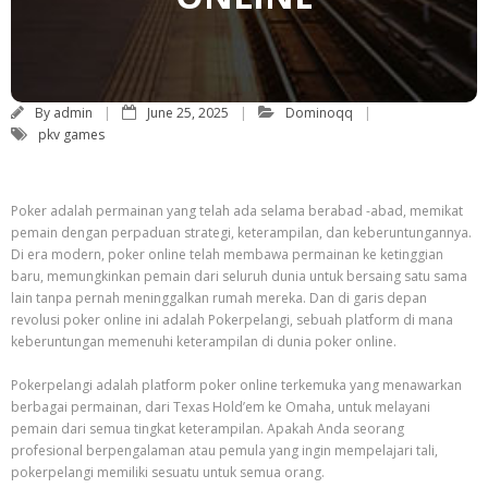
By
admin
June 25, 2025
Dominoqq
pkv games
Poker adalah permainan yang telah ada selama berabad -abad, memikat
pemain dengan perpaduan strategi, keterampilan, dan keberuntungannya.
Di era modern, poker online telah membawa permainan ke ketinggian
baru, memungkinkan pemain dari seluruh dunia untuk bersaing satu sama
lain tanpa pernah meninggalkan rumah mereka. Dan di garis depan
revolusi poker online ini adalah Pokerpelangi, sebuah platform di mana
keberuntungan memenuhi keterampilan di dunia poker online.
Pokerpelangi adalah platform poker online terkemuka yang menawarkan
berbagai permainan, dari Texas Hold’em ke Omaha, untuk melayani
pemain dari semua tingkat keterampilan. Apakah Anda seorang
profesional berpengalaman atau pemula yang ingin mempelajari tali,
pokerpelangi memiliki sesuatu untuk semua orang.