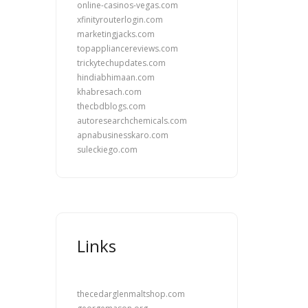
online-casinos-vegas.com
xfinityrouterlogin.com
marketingjacks.com
topappliancereviews.com
trickytechupdates.com
hindiabhimaan.com
khabresach.com
thecbdblogs.com
autoresearchchemicals.com
apnabusinesskaro.com
suleckiego.com
Links
thecedarglenmaltshop.com