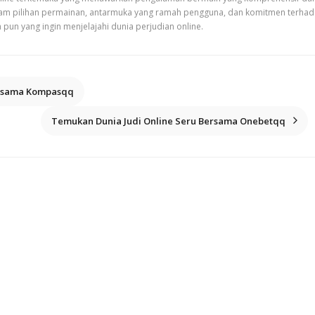
am pilihan permainan, antarmuka yang ramah pengguna, dan komitmen terha
pun yang ingin menjelajahi dunia perjudian online.
ersama Kompasqq
Temukan Dunia Judi Online Seru Bersama Onebetqq