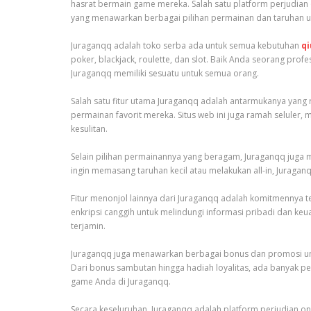
hasrat bermain game mereka. Salah satu platform perjudian
yang menawarkan berbagai pilihan permainan dan taruhan un
Juraganqq adalah toko serba ada untuk semua kebutuhan
qi
poker, blackjack, roulette, dan slot. Baik Anda seorang prof
Juraganqq memiliki sesuatu untuk semua orang.
Salah satu fitur utama Juraganqq adalah antarmukanya ya
permainan favorit mereka. Situs web ini juga ramah selule
kesulitan.
Selain pilihan permainannya yang beragam, Juraganqq juga 
ingin memasang taruhan kecil atau melakukan all-in, Juragan
Fitur menonjol lainnya dari Juraganqq adalah komitmennya 
enkripsi canggih untuk melindungi informasi pribadi dan
terjamin.
Juraganqq juga menawarkan berbagai bonus dan promosi u
Dari bonus sambutan hingga hadiah loyalitas, ada banyak 
game Anda di Juraganqq.
Secara keseluruhan, Juraganqq adalah platform perjudian 