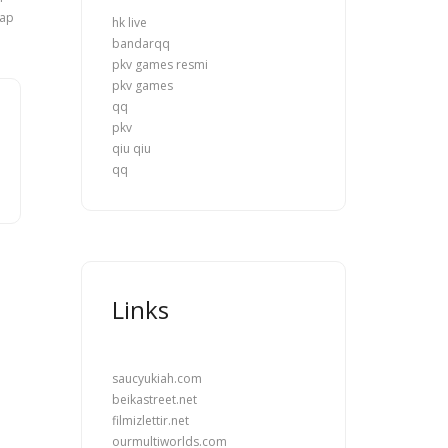
dap
hk live
bandarqq
pkv games resmi
pkv games
qq
pkv
qiu qiu
qq
Links
saucyukiah.com
beikastreet.net
filmizlettir.net
ourmultiworlds.com