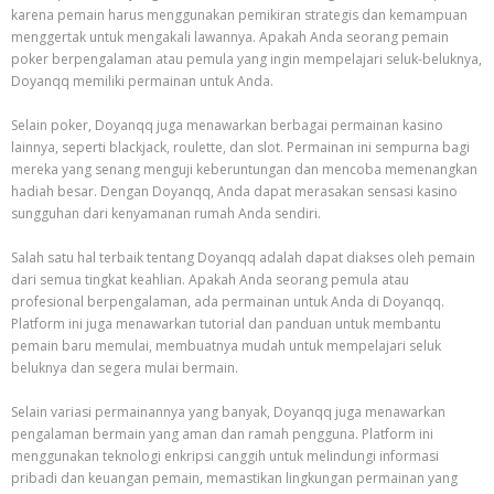
karena pemain harus menggunakan pemikiran strategis dan kemampuan
menggertak untuk mengakali lawannya. Apakah Anda seorang pemain
poker berpengalaman atau pemula yang ingin mempelajari seluk-beluknya,
Doyanqq memiliki permainan untuk Anda.
Selain poker, Doyanqq juga menawarkan berbagai permainan kasino
lainnya, seperti blackjack, roulette, dan slot. Permainan ini sempurna bagi
mereka yang senang menguji keberuntungan dan mencoba memenangkan
hadiah besar. Dengan Doyanqq, Anda dapat merasakan sensasi kasino
sungguhan dari kenyamanan rumah Anda sendiri.
Salah satu hal terbaik tentang Doyanqq adalah dapat diakses oleh pemain
dari semua tingkat keahlian. Apakah Anda seorang pemula atau
profesional berpengalaman, ada permainan untuk Anda di Doyanqq.
Platform ini juga menawarkan tutorial dan panduan untuk membantu
pemain baru memulai, membuatnya mudah untuk mempelajari seluk
beluknya dan segera mulai bermain.
Selain variasi permainannya yang banyak, Doyanqq juga menawarkan
pengalaman bermain yang aman dan ramah pengguna. Platform ini
menggunakan teknologi enkripsi canggih untuk melindungi informasi
pribadi dan keuangan pemain, memastikan lingkungan permainan yang