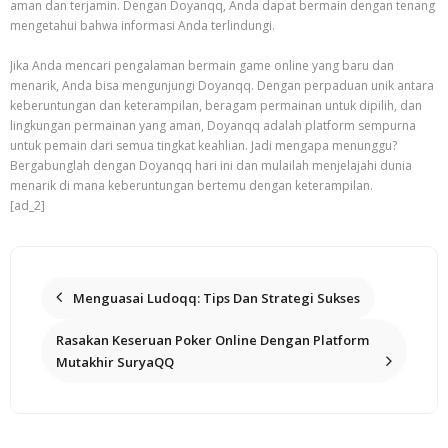
aman dan terjamin. Dengan Doyanqq, Anda dapat bermain dengan tenang
mengetahui bahwa informasi Anda terlindungi.
Jika Anda mencari pengalaman bermain game online yang baru dan
menarik, Anda bisa mengunjungi Doyanqq. Dengan perpaduan unik antara
keberuntungan dan keterampilan, beragam permainan untuk dipilih, dan
lingkungan permainan yang aman, Doyanqq adalah platform sempurna
untuk pemain dari semua tingkat keahlian. Jadi mengapa menunggu?
Bergabunglah dengan Doyanqq hari ini dan mulailah menjelajahi dunia
menarik di mana keberuntungan bertemu dengan keterampilan.
[ad_2]
Menguasai Ludoqq: Tips Dan Strategi Sukses
Rasakan Keseruan Poker Online Dengan Platform
Mutakhir SuryaQQ