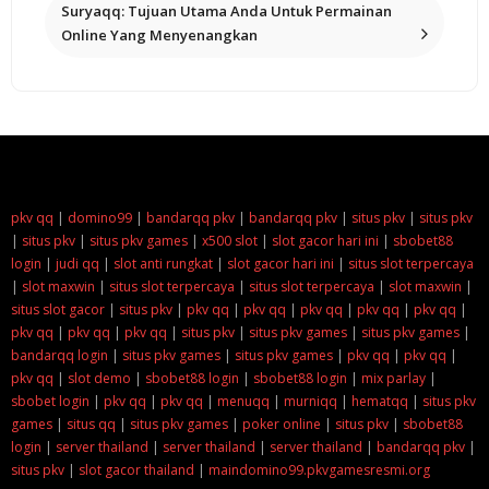
Suryaqq: Tujuan Utama Anda Untuk Permainan
Online Yang Menyenangkan
pkv qq
|
domino99
|
bandarqq pkv
|
bandarqq pkv
|
situs pkv
|
situs pkv
|
situs pkv
|
situs pkv games
|
x500 slot
|
slot gacor hari ini
|
sbobet88
login
|
judi qq
|
slot anti rungkat
|
slot gacor hari ini
|
situs slot terpercaya
|
slot maxwin
|
situs slot terpercaya
|
situs slot terpercaya
|
slot maxwin
|
situs slot gacor
|
situs pkv
|
pkv qq
|
pkv qq
|
pkv qq
|
pkv qq
|
pkv qq
|
pkv qq
|
pkv qq
|
pkv qq
|
situs pkv
|
situs pkv games
|
situs pkv games
|
bandarqq login
|
situs pkv games
|
situs pkv games
|
pkv qq
|
pkv qq
|
pkv qq
|
slot demo
|
sbobet88 login
|
sbobet88 login
|
mix parlay
|
sbobet login
|
pkv qq
|
pkv qq
|
menuqq
|
murniqq
|
hematqq
|
situs pkv
games
|
situs qq
|
situs pkv games
|
poker online
|
situs pkv
|
sbobet88
login
|
server thailand
|
server thailand
|
server thailand
|
bandarqq pkv
|
situs pkv
|
slot gacor thailand
|
maindomino99.pkvgamesresmi.org