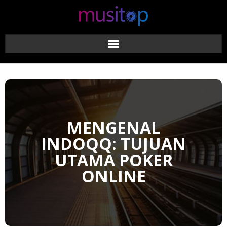
Skip
to
content
MENGENAL
INDOQQ: TUJUAN
UTAMA POKER
ONLINE