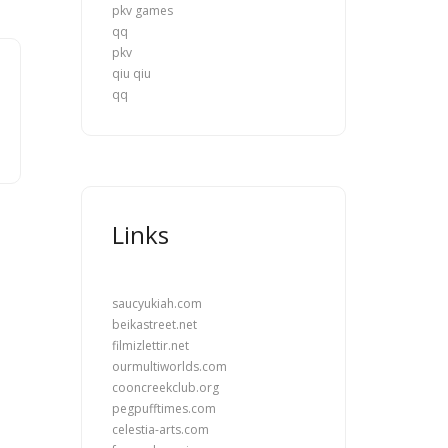
pkv games
qq
pkv
qiu qiu
qq
Links
saucyukiah.com
beikastreet.net
filmizlettir.net
ourmultiworlds.com
cooncreekclub.org
pegpufftimes.com
celestia-arts.com