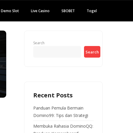
Demo Slot
Live Casino
SBOBET
Togel
Search
Search
Recent Posts
Panduan Pemula Bermain
Domino99: Tips dan Strategi
Membuka Rahasia DominoQQ: