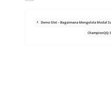
Demo Slot – Bagaimana Mengelola Modal Sa
ChampionQQ: D