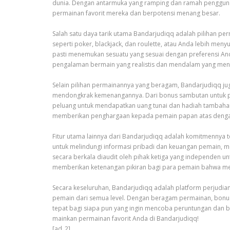
dunia. Dengan antarmuka yang ramping dan ramah pengguna
permainan favorit mereka dan berpotensi menang besar.
Salah satu daya tarik utama Bandarjudiqq adalah pilihan p
seperti poker, blackjack, dan roulette, atau Anda lebih men
pasti menemukan sesuatu yang sesuai dengan preferensi And
pengalaman bermain yang realistis dan mendalam yang menyai
Selain pilihan permainannya yang beragam, Bandarjudiqq 
mendongkrak kemenangannya. Dari bonus sambutan untuk pe
peluang untuk mendapatkan uang tunai dan hadiah tambahan s
memberikan penghargaan kepada pemain papan atas dengan f
Fitur utama lainnya dari Bandarjudiqq adalah komitmennya t
untuk melindungi informasi pribadi dan keuangan pemain, me
secara berkala diaudit oleh pihak ketiga yang independen 
memberikan ketenangan pikiran bagi para pemain bahwa me
Secara keseluruhan, Bandarjudiqq adalah platform perjudi
pemain dari semua level. Dengan beragam permainan, bonus 
tepat bagi siapa pun yang ingin mencoba peruntungan dan b
mainkan permainan favorit Anda di Bandarjudiqq!
[ad_2]