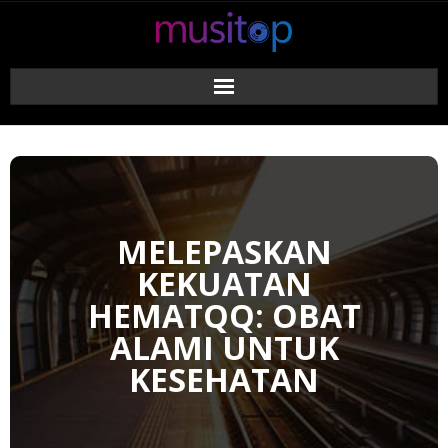
Skip
to
content
MELEPASKAN
KEKUATAN
HEMATQQ: OBAT
ALAMI UNTUK
KESEHATAN