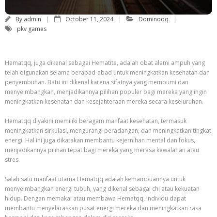
By
admin
October 11, 2024
Dominoqq
pkv games
Hematqq, juga dikenal sebagai Hematite, adalah obat alami ampuh yang
telah digunakan selama berabad-abad untuk meningkatkan kesehatan dan
penyembuhan. Batu ini dikenal karena sifatnya yang membumi dan
menyeimbangkan, menjadikannya pilihan populer bagi mereka yang ingin
meningkatkan kesehatan dan kesejahteraan mereka secara keseluruhan.
Hematqq diyakini memiliki beragam manfaat kesehatan, termasuk
meningkatkan sirkulasi, mengurangi peradangan, dan meningkatkan tingkat
energi. Hal ini juga dikatakan membantu kejernihan mental dan fokus,
menjadikannya pilihan tepat bagi mereka yang merasa kewalahan atau
stres.
Salah satu manfaat utama Hematqq adalah kemampuannya untuk
menyeimbangkan energi tubuh, yang dikenal sebagai chi atau kekuatan
hidup. Dengan memakai atau membawa Hematqq, individu dapat
membantu menyelaraskan pusat energi mereka dan meningkatkan rasa