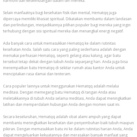
harmoni dan keseimbangan dalam diri mereka.
Selain manfaatnya bagi kesehatan fisik dan mental, Hematqq juga
dipercaya memiliki khasiat spiritual. Dikatakan membantu dalam landasan
dan perlindungan, menjadikannya pilihan populer bagi mereka yang ingin
terhubung dengan sisi spiritual mereka dan menangkal energi negatif.
Ada banyak cara untuk memasukkan Hematqq ke dalam rutinitas
kesehatan Anda. Salah satu cara yang paling sederhana adalah dengan
memakai perhiasan Hematqq, seperti gelang atau kalung, agar batu
tersebut tetap dekat dengan tubuh Anda sepanjang hari. Anda juga bisa
menempatkan batu Hematqq di sekitar rumah atau kantor Anda untuk
menciptakan rasa damai dan tenteram.
Cara populer lainnya untuk menggunakan Hematqq adalah melalui
meditasi. Dengan memegang batu Hematqq di tangan Anda atau
meletakkannya di tubuh Anda selama meditasi, Anda dapat meningkatkan
latihan dan memperdalam hubungan Anda dengan momen saat ini.
Secara keseluruhan, Hematqq adalah obat alami ampuh yang dapat
membantu meningkatkan kesehatan dan penyembuhan baik tubuh maupun
pikiran. Dengan memasukkan batu ini ke dalam rutinitas harian Anda, Anda
dapat mengeluarkan kekuatannya dan merasakan banyak manfaat yang