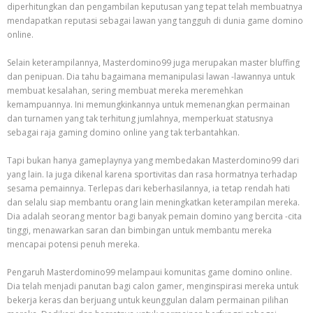
diperhitungkan dan pengambilan keputusan yang tepat telah membuatnya
mendapatkan reputasi sebagai lawan yang tangguh di dunia game domino
online.
Selain keterampilannya, Masterdomino99 juga merupakan master bluffing
dan penipuan. Dia tahu bagaimana memanipulasi lawan -lawannya untuk
membuat kesalahan, sering membuat mereka meremehkan
kemampuannya. Ini memungkinkannya untuk memenangkan permainan
dan turnamen yang tak terhitung jumlahnya, memperkuat statusnya
sebagai raja gaming domino online yang tak terbantahkan.
Tapi bukan hanya gameplaynya yang membedakan Masterdomino99 dari
yang lain. Ia juga dikenal karena sportivitas dan rasa hormatnya terhadap
sesama pemainnya. Terlepas dari keberhasilannya, ia tetap rendah hati
dan selalu siap membantu orang lain meningkatkan keterampilan mereka.
Dia adalah seorang mentor bagi banyak pemain domino yang bercita -cita
tinggi, menawarkan saran dan bimbingan untuk membantu mereka
mencapai potensi penuh mereka.
Pengaruh Masterdomino99 melampaui komunitas game domino online.
Dia telah menjadi panutan bagi calon gamer, menginspirasi mereka untuk
bekerja keras dan berjuang untuk keunggulan dalam permainan pilihan