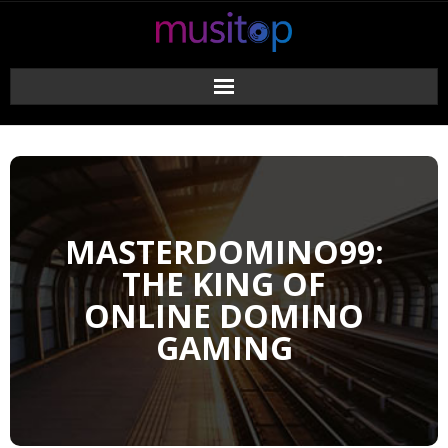
Skip
to
content
MASTERDOMINO99:
THE KING OF
ONLINE DOMINO
GAMING