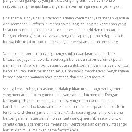
pengalaman gameplay yang mulus, dengan grafis halus dan kontrol
responsif yang menjadikan pengalaman bermain game menyenangkan.
Fitur utama lainnya dari Lintasanqq adalah komitmennya terhadap keadilan
dan keamanan. Platform ini menerapkan langkah-langkah keamanan yang
ketat untuk memastikan bahwa semua permainan adil dan transparan.
Dengan teknologi enkripsi canggih yang diterapkan, pemain dapat yakin
bahwa informasi pribadi dan keuangan mereka aman dan terlindungi.
Selain pilihan permainan yang mengesankan dan keamanan terbaik,
Lintasanqq juga menawarkan berbagai bonus dan promosi untuk para
pemainnya. Mulai dari bonus sambutan untuk pemain baru hingga promosi
berkelanjutan untuk pelanggan setia, Lintasanqq memberikan penghargaan
kepada para pemainnya atas kesetiaan dan dedikasi mereka.
Secara keseluruhan, Lintasanqq adalah pilihan utama bagi para gamer
yang mencari platform game online yang andal dan menarik. Dengan
beragam pilihan permainan, antarmuka yang ramah pengguna, dan
komitmen terhadap keadilan dan keamanan, Lintasanqq adalah platform
terkemuka di dunia game online. Baik Anda seorang pemain profesional
berpengalaman atau pemain biasa, Lintasanqq memiliki sesuatu untuk
semua orang. Jadi mengapa menunggu? Bergabunglah dengan Lintasanqq
hari ini dan mulai mainkan game favorit Anda!