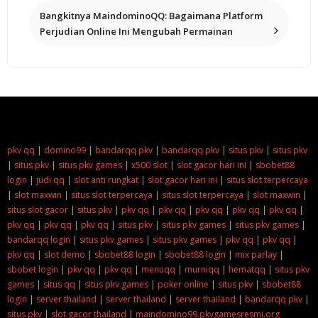
Bangkitnya MaindominoQQ: Bagaimana Platform
Perjudian Online Ini Mengubah Permainan
pkv qq
|
domino99
|
bandarqq pkv
|
bandarqq pkv
|
situs pkv
|
situs pkv
|
situs pkv
|
situs pkv games
|
x500 slot
|
slot gacor hari ini
|
sbobet88
login
|
judi qq
|
slot anti rungkat
|
slot gacor hari ini
|
situs slot terpercaya
|
slot maxwin
|
situs slot terpercaya
|
situs slot terpercaya
|
slot maxwin
|
situs slot gacor
|
situs pkv
|
pkv qq
|
pkv qq
|
pkv qq
|
pkv qq
|
pkv qq
|
pkv qq
|
pkv qq
|
pkv qq
|
situs pkv
|
situs pkv games
|
situs pkv games
|
bandarqq login
|
situs pkv games
|
situs pkv games
|
pkv qq
|
pkv qq
|
pkv qq
|
slot demo
|
sbobet88 login
|
sbobet88 login
|
mix parlay
|
sbobet login
|
pkv qq
|
pkv qq
|
menuqq
|
murniqq
|
hematqq
|
situs pkv
games
|
situs qq
|
situs pkv games
|
poker online
|
situs pkv
|
sbobet88
login
|
server thailand
|
server thailand
|
server thailand
|
bandarqq pkv
|
situs pkv
|
slot gacor thailand
|
maindomino99.pkvgamesresmi.org