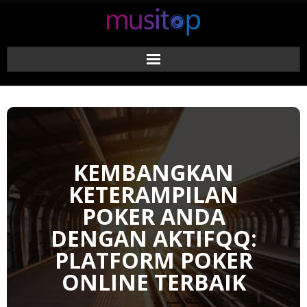
Skip
to
content
KEMBANGKAN
KETERAMPILAN
POKER ANDA
DENGAN AKTIFQQ:
PLATFORM POKER
ONLINE TERBAIK