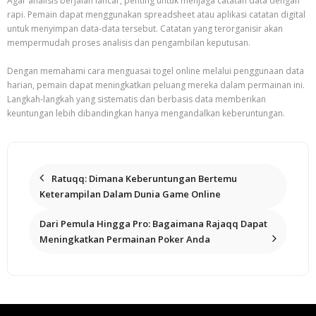
Agar analisis berjalan lancar, penting untuk menjaga catatan data dengan
rapi. Pemain dapat menggunakan spreadsheet atau aplikasi catatan digital
untuk menyimpan data-data tersebut. Catatan yang terorganisir akan
mempermudah proses analisis dan pengambilan keputusan.
Dengan memahami cara menguasai togel online melalui penggunaan data
harian, pemain dapat meningkatkan peluang mereka dalam permainan ini.
Langkah-langkah yang sistematis dan berbasis data memberikan
keuntungan lebih dibandingkan hanya mengandalkan keberuntungan.
Ratuqq: Dimana Keberuntungan Bertemu
Keterampilan Dalam Dunia Game Online
Dari Pemula Hingga Pro: Bagaimana Rajaqq Dapat
Meningkatkan Permainan Poker Anda