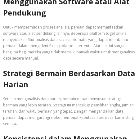
Menggunakan Software atau Alat
Pendukung
Untuk mempermudah proses analisis, pemain dapat memanfaatkan
software atau alat pendukung lainnya. Beberapa platform togel online
menyediakan fitur analisis data secara otomatis yang dapat membantu
pemain dalam mengidentifikasi pola-pola tertentu. Alat-alat ini sangat
berguna bagi mereka yang tidak memiliki banyak waktu untuk menganalisis
data secara manual.
Strategi Bermain Berdasarkan Data
Harian
Setelah menganalisis data harian, pemain dapat menyusun strategi
bermain yang lebih terarah. Strategi ini mencakup pemilihan angka, jumlah
taruhan, dan waktu bermain yang tepat. Dengan mengandalkan data,
pemain dapat mengurangi risiko membuat keputusan berdasarkan insting
semata.
Konsistensi dalam Menggunakan