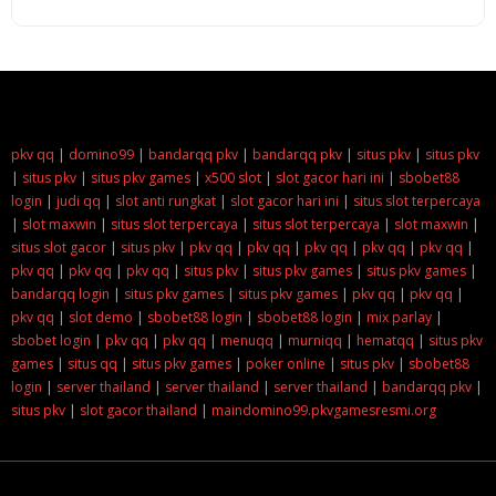
pkv qq
|
domino99
|
bandarqq pkv
|
bandarqq pkv
|
situs pkv
|
situs pkv
|
situs pkv
|
situs pkv games
|
x500 slot
|
slot gacor hari ini
|
sbobet88
login
|
judi qq
|
slot anti rungkat
|
slot gacor hari ini
|
situs slot terpercaya
|
slot maxwin
|
situs slot terpercaya
|
situs slot terpercaya
|
slot maxwin
|
situs slot gacor
|
situs pkv
|
pkv qq
|
pkv qq
|
pkv qq
|
pkv qq
|
pkv qq
|
pkv qq
|
pkv qq
|
pkv qq
|
situs pkv
|
situs pkv games
|
situs pkv games
|
bandarqq login
|
situs pkv games
|
situs pkv games
|
pkv qq
|
pkv qq
|
pkv qq
|
slot demo
|
sbobet88 login
|
sbobet88 login
|
mix parlay
|
sbobet login
|
pkv qq
|
pkv qq
|
menuqq
|
murniqq
|
hematqq
|
situs pkv
games
|
situs qq
|
situs pkv games
|
poker online
|
situs pkv
|
sbobet88
login
|
server thailand
|
server thailand
|
server thailand
|
bandarqq pkv
|
situs pkv
|
slot gacor thailand
|
maindomino99.pkvgamesresmi.org