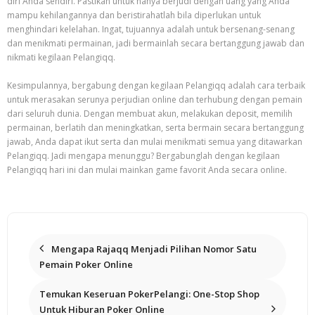
diri Anda sendiri. Pastikan untuk hanya berjudi dengan uang yang Anda
mampu kehilangannya dan beristirahatlah bila diperlukan untuk
menghindari kelelahan. Ingat, tujuannya adalah untuk bersenang-senang
dan menikmati permainan, jadi bermainlah secara bertanggung jawab dan
nikmati kegilaan Pelangiqq.
Kesimpulannya, bergabung dengan kegilaan Pelangiqq adalah cara terbaik
untuk merasakan serunya perjudian online dan terhubung dengan pemain
dari seluruh dunia. Dengan membuat akun, melakukan deposit, memilih
permainan, berlatih dan meningkatkan, serta bermain secara bertanggung
jawab, Anda dapat ikut serta dan mulai menikmati semua yang ditawarkan
Pelangiqq. Jadi mengapa menunggu? Bergabunglah dengan kegilaan
Pelangiqq hari ini dan mulai mainkan game favorit Anda secara online.
Mengapa Rajaqq Menjadi Pilihan Nomor Satu
Pemain Poker Online
Temukan Keseruan PokerPelangi: One-Stop Shop
Untuk Hiburan Poker Online