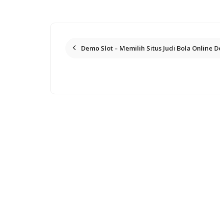
Demo Slot – Memilih Situs Judi Bola Onlin