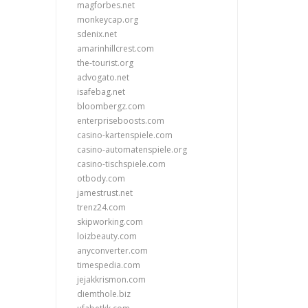
magforbes.net
monkeycap.org
sdenix.net
amarinhillcrest.com
the-tourist.org
advogato.net
isafebag.net
bloombergz.com
enterpriseboosts.com
casino-kartenspiele.com
casino-automatenspiele.org
casino-tischspiele.com
otbody.com
jamestrust.net
trenz24.com
skipworking.com
loizbeauty.com
anyconverter.com
timespedia.com
jejakkrismon.com
diemthole.biz