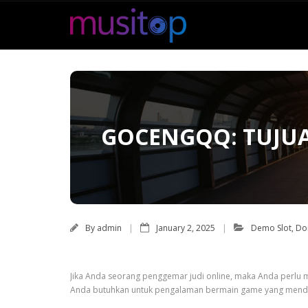
Skip
to
content
GOCENGQQ: TUJUA
By
admin
January 2, 2025
Demo Slot
,
Do
Jika Anda seorang penggemar judi online, maka Anda perlu m
Anda butuhkan untuk pengalaman bermain game yang mend