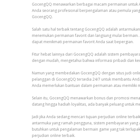
GocengQQ menawarkan berbagai macam permainan untuk Anda
Anda seorang profesional berpengalaman atau pemula yang 
GocengQQ.
Salah satu hal terbaik tentang GocengQQ adalah antarmuka
menemukan permainan favorit dan langsung mulai bermain.
dapat menikmati permainan favorit Anda saat bepergian.
Fitur hebat lainnya dari GocengQQ adalah sistem pembaya
dengan mudah, mengetahui bahwa informasi pribadi dan ke
Namun yang membedakan GocengQQ dengan situs judi online
pelanggan di GocengQQ tersedia 24/7 untuk membantu Anda
Anda memerlukan bantuan dalam permainan atau memiliki m
Selain itu, GocengQQ menawarkan bonus dan promosi men
datang hingga hadiah loyalitas, ada banyak peluang untuk
Jadi jika Anda sedang mencari tujuan perjudian online ter
antarmuka yang ramah pengguna, sistem pembayaran yang 
butuhkan untuk pengalaman bermain game yang tak terlupak
perjudian online terbaik.