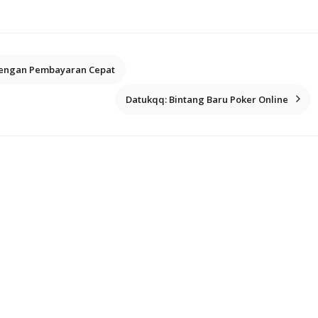
e Dengan Pembayaran Cepat
Datukqq: Bintang Baru Poker Online