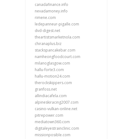
canadafinance.info
nevadamoney.info
rimene.com
ledepanneur-pigalle.com
dvd-digest.net
theartistsmarketnola.com
chiranaplus.biz
stackspancakebar.com
namheongfoodcourt.com
milanoglasgow.com
hallu-forte3.com
hallu-motion24.com
therockskippers.com
granfoss.net
allindiacafela.com
alpineskiracing2007.com
casino-vulkan-online.net
pitrepower.com
mediatown360.com
digitaleyestrainclinic.com
missionposible.com