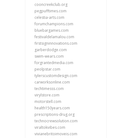
cooncreekclub.org
pegpufftimes.com
celestia-arts.com
forumchampions.com
bluebargames.com
festivaldelamalou.com
firstsigninnovations.com
garberdodge.com
swim-wears.com
forgrantedmedia.com
peolpstar.com
tylerscustomdesign.com
carworksonline.com
techtimesss.com
virylstore.com
motorstell.com
health150years.com
prescriptions-drug.org
technocrewsolution.com
viraltokvibes.com
vivianebritoimoveis.com