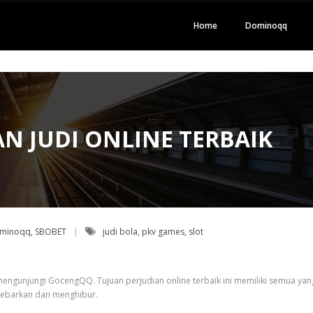
Home
Dominoqq
N JUDI ONLINE TERBAIK
minoqq
,
SBOBET
judi bola
,
pkv games
,
slot
engunjungi GocengQQ. Tujuan perjudian online terbaik ini memiliki semua yan
ebarkan dan menghibur.