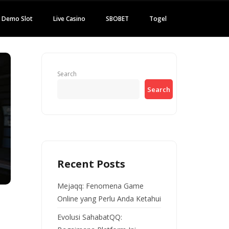
Demo Slot
Live Casino
SBOBET
Togel
Search
Search
Recent Posts
Mejaqq: Fenomena Game
Online yang Perlu Anda Ketahui
Evolusi SahabatQQ: