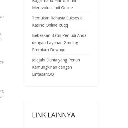
Bagaimana Platform Ini
Merevolusi Judi Online
uan
Temukan Rahasia Sukses di
Kasino Online Ituqq
a
Bebaskan Batin Penjudi Anda
n
dengan Layanan Gaming
Premium Dewaqq
Jelajahi Dunia yang Penuh
nda
Kemungkinan dengan
LintasanQQ
egi
bih
LINK LAINNYA