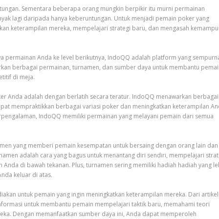
ntungan. Sementara beberapa orang mungkin berpikir itu murni permainan
yak lagi daripada hanya keberuntungan. Untuk menjadi pemain poker yang
tkan keterampilan mereka, mempelajari strategi baru, dan mengasah kemamp
a permainan Anda ke level berikutnya, IndoQQ adalah platform yang sempurn
arkan berbagai permainan, turnamen, dan sumber daya untuk membantu pemai
tif di meja.
oker Anda adalah dengan berlatih secara teratur. IndoQQ menawarkan berbagai
pat mempraktikkan berbagai variasi poker dan meningkatkan keterampilan A
rpengalaman, IndoQQ memiliki permainan yang melayani pemain dari semua
namen yang memberi pemain kesempatan untuk bersaing dengan orang lain dan
amen adalah cara yang bagus untuk menantang diri sendiri, mempelajari strat
nda di bawah tekanan. Plus, turnamen sering memiliki hadiah hadiah yang le
da keluar di atas.
iakan untuk pemain yang ingin meningkatkan keterampilan mereka. Dari artikel
informasi untuk membantu pemain mempelajari taktik baru, memahami teori
ereka. Dengan memanfaatkan sumber daya ini, Anda dapat memperoleh