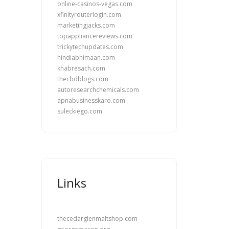
online-casinos-vegas.com
xfinityrouterlogin.com
marketingjacks.com
topappliancereviews.com
trickytechupdates.com
hindiabhimaan.com
khabresach.com
thecbdblogs.com
autoresearchchemicals.com
apnabusinesskaro.com
suleckiego.com
Links
thecedarglenmaltshop.com