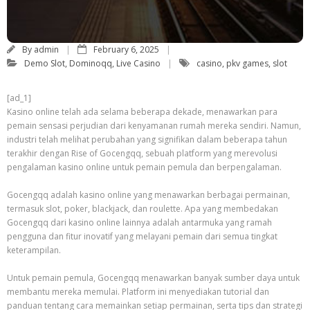
By
admin
February 6, 2025
Demo Slot
,
Dominoqq
,
Live Casino
casino
,
pkv games
,
slot
[ad_1]
Kasino online telah ada selama beberapa dekade, menawarkan para
pemain sensasi perjudian dari kenyamanan rumah mereka sendiri. Namun,
industri telah melihat perubahan yang signifikan dalam beberapa tahun
terakhir dengan Rise of Gocengqq, sebuah platform yang merevolusi
pengalaman kasino online untuk pemain pemula dan berpengalaman.
Gocengqq adalah kasino online yang menawarkan berbagai permainan,
termasuk slot, poker, blackjack, dan roulette. Apa yang membedakan
Gocengqq dari kasino online lainnya adalah antarmuka yang ramah
pengguna dan fitur inovatif yang melayani pemain dari semua tingkat
keterampilan.
Untuk pemain pemula, Gocengqq menawarkan banyak sumber daya untuk
membantu mereka memulai. Platform ini menyediakan tutorial dan
panduan tentang cara memainkan setiap permainan, serta tips dan strategi