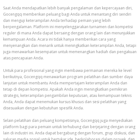
Saat Anda mendapatkan lebih banyak pengalaman dan kepercayaan diri,
Gocengqq memberikan peluang bagi Anda untuk menantang diri sendiri
dan menguji keterampilan Anda terhadap pemain yang lebih
berpengalaman. Platform ini menyelenggarakan turnamen dan kompetisi
reguler di mana Anda dapat bersaing dengan orang lain dan menunjukkan
kemampuan Anda. Acara ini tidak hanya memberikan cara yang
menyenangkan dan menarik untuk meningkatkan keterampilan Anda, tetapi
juga menawarkan kesempatan untuk memenangkan hadiah dan pengakuan
atas pencapaian Anda.
Untuk para profesional yang ingin membawa permainan mereka ke level
berikutnya, Gocengqq menawarkan program pelatihan dan sumber daya
lanjutan untuk membantu Anda mempertajam keterampilan Anda dan
tetap di depan kompetisi. Apakah Anda ingin meningkatkan pemikiran
strategis, keterampilan pengambilan keputusan, atau kemampuan teknis
Anda, Anda dapat menemukan kursus khusus dan sesi pelatihan yang
disesuaikan dengan kebutuhan spesifik Anda.
Selain pelatihan dan peluang kompetisinya, Gocengqq juga menyediakan
platform bagi para pemain untuk terhubung dan berjejaring dengan orang
lain di industri ini. Anda dapat bergabung dengan forum, grup diskusi, dan
saluran media sosial untuk bertukar ide, berkolaborasi dalam proyek, dan