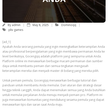
By
admin
May 8, 2025
Dominoqq
pkv games
[ad_1]
Apakah Anda seorang pemula yang ingin meningkatkan keterampilan Anda
atau profesional berpengalaman yang ingin membawa permainan Anda ke
level berikutnya, Gocengqq adalah platform yang sempurna untuk Anda.
Platform online ini menawarkan berbagai macam permainan dan sumber
daya untuk membantu pemain dari semua tingkatan mengasah
keterampilan mereka dan menjadi master di bidang yang mereka pilih.
Untuk pemain pemula, Gocengqq menawarkan berbagai tutorial dan
panduan untuk membantu Anda memulai. Dari aturan dan strategi dasar
hingga teknik canggih, Anda dapat menemukan semua yang Anda butuhkan
untuk memulai perjalanan Anda menuju menjadi pemain pro. Platform ini
juga menawarkan komunitas yang mendukung sesama pemula yang dapat
menawarkan tips dan saran saat Anda maju.