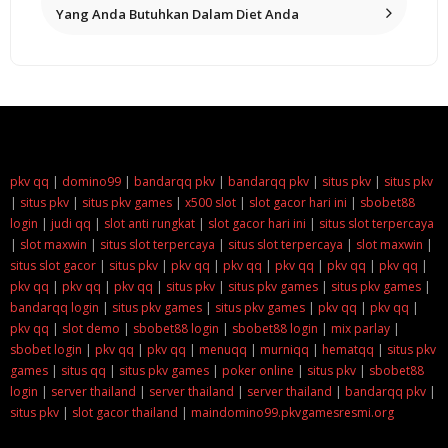
Yang Anda Butuhkan Dalam Diet Anda
pkv qq
|
domino99
|
bandarqq pkv
|
bandarqq pkv
|
situs pkv
|
situs pkv
|
situs pkv
|
situs pkv games
|
x500 slot
|
slot gacor hari ini
|
sbobet88
login
|
judi qq
|
slot anti rungkat
|
slot gacor hari ini
|
situs slot terpercaya
|
slot maxwin
|
situs slot terpercaya
|
situs slot terpercaya
|
slot maxwin
|
situs slot gacor
|
situs pkv
|
pkv qq
|
pkv qq
|
pkv qq
|
pkv qq
|
pkv qq
|
pkv qq
|
pkv qq
|
pkv qq
|
situs pkv
|
situs pkv games
|
situs pkv games
|
bandarqq login
|
situs pkv games
|
situs pkv games
|
pkv qq
|
pkv qq
|
pkv qq
|
slot demo
|
sbobet88 login
|
sbobet88 login
|
mix parlay
|
sbobet login
|
pkv qq
|
pkv qq
|
menuqq
|
murniqq
|
hematqq
|
situs pkv
games
|
situs qq
|
situs pkv games
|
poker online
|
situs pkv
|
sbobet88
login
|
server thailand
|
server thailand
|
server thailand
|
bandarqq pkv
|
situs pkv
|
slot gacor thailand
|
maindomino99.pkvgamesresmi.org