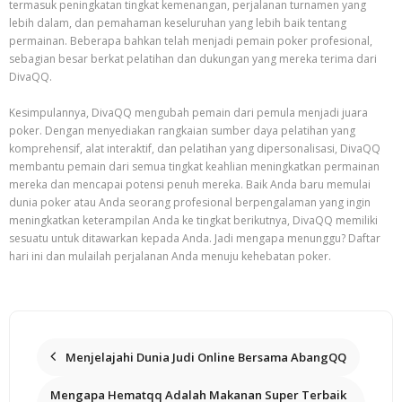
termasuk peningkatan tingkat kemenangan, perjalanan turnamen yang
lebih dalam, dan pemahaman keseluruhan yang lebih baik tentang
permainan. Beberapa bahkan telah menjadi pemain poker profesional,
sebagian besar berkat pelatihan dan dukungan yang mereka terima dari
DivaQQ.
Kesimpulannya, DivaQQ mengubah pemain dari pemula menjadi juara
poker. Dengan menyediakan rangkaian sumber daya pelatihan yang
komprehensif, alat interaktif, dan pelatihan yang dipersonalisasi, DivaQQ
membantu pemain dari semua tingkat keahlian meningkatkan permainan
mereka dan mencapai potensi penuh mereka. Baik Anda baru memulai
dunia poker atau Anda seorang profesional berpengalaman yang ingin
meningkatkan keterampilan Anda ke tingkat berikutnya, DivaQQ memiliki
sesuatu untuk ditawarkan kepada Anda. Jadi mengapa menunggu? Daftar
hari ini dan mulailah perjalanan Anda menuju kehebatan poker.
Menjelajahi Dunia Judi Online Bersama AbangQQ
Mengapa Hematqq Adalah Makanan Super Terbaik