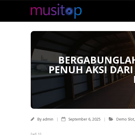
Skip
to
content
BERGABUNGLAH
PENUH AKSI DAR
By
admin
September 6, 2025
Demo Slot
[ad_1]