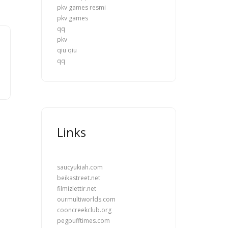
pkv games resmi
pkv games
qq
pkv
qiu qiu
qq
Links
saucyukiah.com
beikastreet.net
filmizlettir.net
ourmultiworlds.com
cooncreekclub.org
pegpufftimes.com