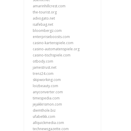
amarinhillcrest.com
the-tourist.org
advogato.net
isafebag.net
bloombergz.com
enterpriseboosts.com
casino-kartenspiele.com
casino-automatenspiele.org
casino-tischspiele.com
otbody.com
jamestrust.net
trenz24.com
skipworking.com
loizbeauty.com
anyconverter.com
timespedia.com
jejakkrismon.com
diemthole.biz
ufabetkk.com
allquickmedia.com
technewsgazette.com