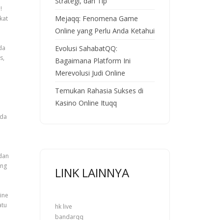
Strategi, dan Tip
!
Mejaqq: Fenomena Game
kat
Online yang Perlu Anda Ketahui
da
Evolusi SahabatQQ:
s,
Bagaimana Platform Ini
Merevolusi Judi Online
Temukan Rahasia Sukses di
Kasino Online Ituqq
nda
dan
ang
LINK LAINNYA
ine
atu
hk live
bandarqq