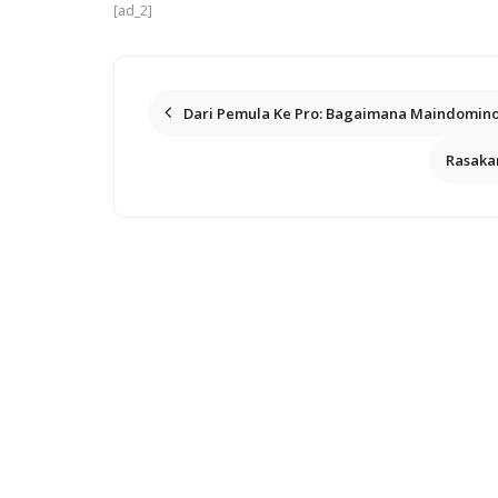
[ad_2]
Dari Pemula Ke Pro: Bagaimana Maindomin
Rasaka